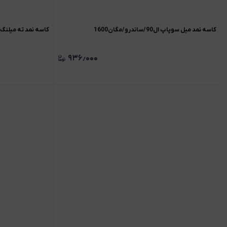
کاسه نمد میل سوپاپ ال90/ساندرو/مگان1600
کاسه نمد ته میلنگ ال90/ ساندرو/ مگان
۹۳۶٫۰۰۰