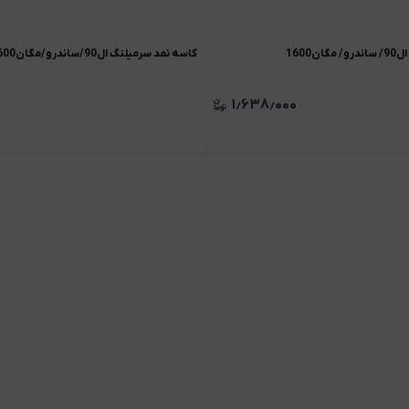
1600
کاسه نمد سرمیلنگ ال90/ساندرو/مگان1600
۱٫۶۳۸٫۰۰۰