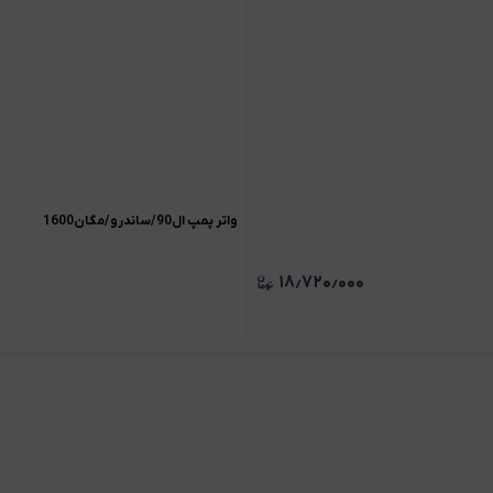
واتر پمپ ال90/ساندرو/مگان1600
۱۸٫۷۲۰٫۰۰۰