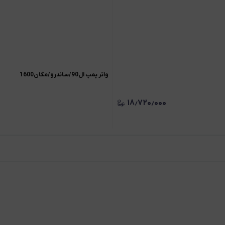
واتر پمپ ال90/ساندرو/مگان1600
۱۸٫۷۲۰٫۰۰۰