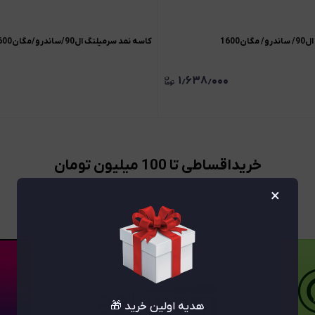
1600
کاسه نمد سرمیلنگ ال90/ساندرو/مگان1600
۱٫۶۳۸٫۰۰۰
خریداقساطی تا 100 میلیون تومان
×
دریافت وام آنلاین بانکی از پلتفرم های زیر
هدیه اولین خرید 🎁