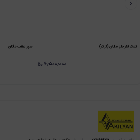
کمک فنرجلو مگان (ترک)
سپر عقب مگان
۶٫۵۰۰٫۰۰۰