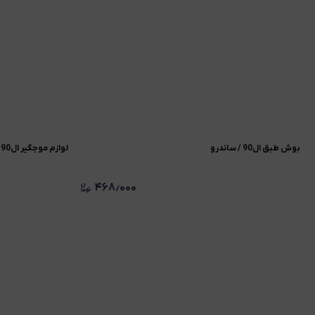
بوش طبق ال90 / ساندرو
لوازم موجگیر ال90/ساندرو
۴۶۸٫۰۰۰