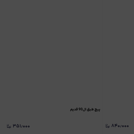
پيچ طبق ال90 قدیم
۸۴۰٫۰۰۰
۳۵۱٫۰۰۰