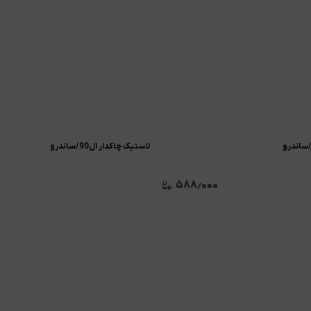
لاستیک چاکدار ال90/ساندرو
۵۸۸٫۰۰۰