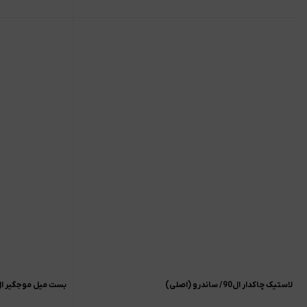
لاستیک چاکدار ال90/ ساندرو (اصلی)
بست میل موجگیر ال90/ساندرو(اصل