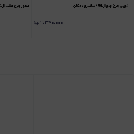
توپی چرخ جلو ال90 / ساندرو / مگان
محور چرخ عقب ال90 / ساندرو
۲٫۳۴۰٫۰۰۰