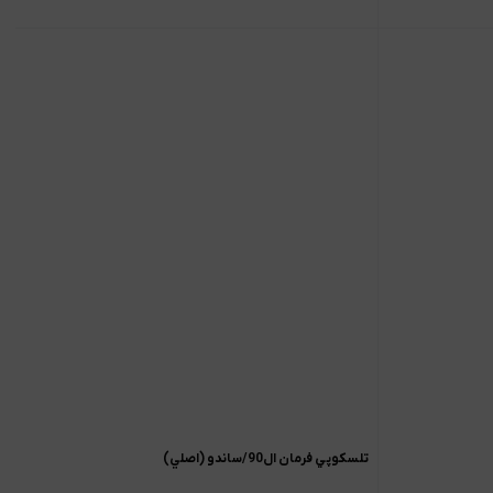
تلسکوپي فرمان ال90/ساندو (اصلي)