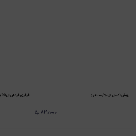
بوش اکسل ال۹۰/ ساندرو
قرقری فرمان ال90/ساندرو
۸۱۹٫۰۰۰