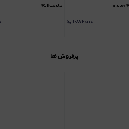
سگدست ال90
۰
۱٫۸۷۲٫۰۰۰
پرفروش ها