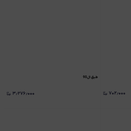
طبق ال90
۷۰۲٫۰۰۰
۳٫۲۷۶٫۰۰۰