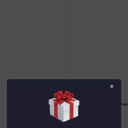
×
لوازم موجگیر ال90/ساندرو اصلی رنو
۳٫۵۱۰٫۰۰۰