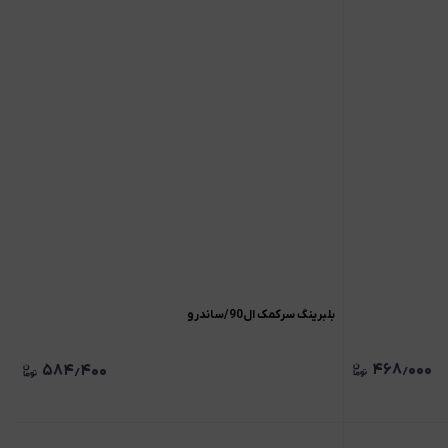
بلبرینگ سرکمک ال90/ساندرو
۴۶۸٫۰۰۰
۵۸۴٫۴۰۰