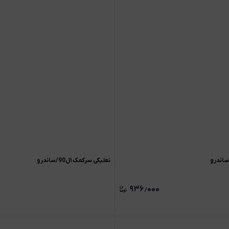
نعلبکی سرکمک ال90/ساندرو
۹۳۶٫۰۰۰