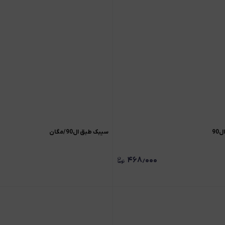
90
سیبک طبق ال90/مگان
۴۶۸٫۰۰۰