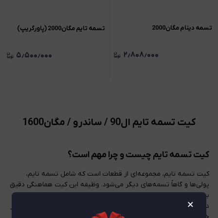
تسمه دینام مگان2000
تسمه تايم مگان2000 (پاورگريپ)
۲٫۸۰۸٫۰۰۰
۵٫۵۰۰٫۰۰۰
کیت تسمه تایم ال90 / ساندرو / مگان1600
کیت تسمه تایم چیست و چرا مهم است؟
کیت تسمه تایم، مجموعه‌ای از قطعات است که شامل تسمه تایم،
پولی‌ها و گاهاً تسمه‌های دیگر می‌شود. وظیفه این کیت هماهنگی دقیق
بین حرکت میل‌سوپاپ و میل‌لنگ است. در صورتی که تسمه تایم
×
درست عمل نکند، موتور نمی‌تواند به درستی کار کند و ممکن است دچار
خسارات جبران‌ناپذیری شود.