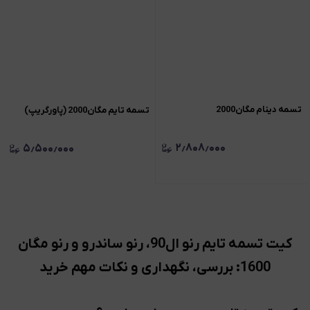
تسمه دینام مگان2000
تسمه تايم مگان2000 (پاورگريپ)
۲٫۸۰۸٫۰۰۰
۵٫۵۰۰٫۰۰۰
کیت تسمه تایم رنو ال90، رنو ساندرو و رنو مگان
1600: بررسی، نگهداری و نکات مهم خرید