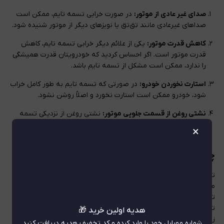
صدای غیر عادی از موتور:
در صورت خرابی تسمه تایم، ممکن است
صداهای غیرعادی مانند تق‌تق یا نویزهای دیگر از موتور شنیده شود.
کاهش قدرت موتور:
یکی از علائم دیگر خرابی تسمه تایم، کاهش
قدرت موتور است. اگر احساس کردید که خودرویتان قدرت همیشگی
را ندارد، ممکن است مشکل از تسمه تایم باشد.
استارت نخوردن خودرو:
در صورتی که تسمه تایم به طور کامل خراب
شود، خودرو ممکن است استارت نخورد و اصلاً روشن نشود.
نشتی روغن از قسمت جلویی موتور:
نشتی روغن از نزدیکی تسمه
تایم می‌تواند نشان‌دهنده خرابی واشرها یا سایر قطعات کیت تسمه
×
تایم باشد.
چرا تعویض به‌موقع کیت تسمه تایم ضروری است؟
تعویض به‌موقع کیت تسمه تایم، یکی از مهم‌ترین مواردی است که
می‌تواند از خرابی موتور و هزینه‌های اضافی جلوگیری کند. معمولاً
توصیه می‌شود که کیت تسمه تایم هر 60,000 تا 100,000 کیلومتر
تعویض شود. با این حال، بسته به شرایط رانندگی و مدل خودرو، این
هدیه اولین خرید 🎁
زمان ممکن است تغییر کند. در صورتی که تسمه تایم در زمان مناسب
شماره موبایل خود را وارد کرده و کد تخفیف هدیه دریافت کنید