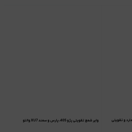
وایر شمع تقویتی پژو 405، پارس و سمند XU7 والئو