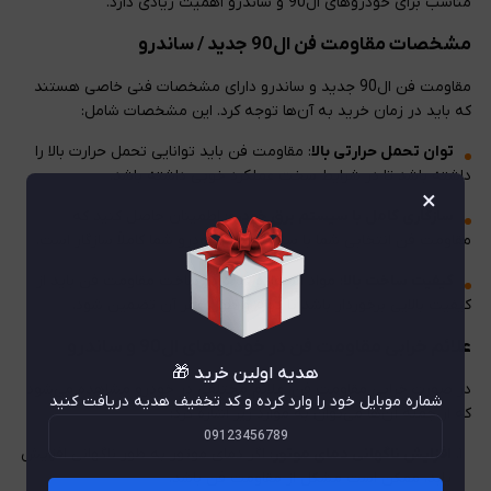
مناسب برای خودروهای ال90 و ساندرو اهمیت زیادی دارد.
مشخصات مقاومت فن ال90 جدید / ساندرو
مقاومت فن ال90 جدید و ساندرو دارای مشخصات فنی خاصی هستند
که باید در زمان خرید به آن‌ها توجه کرد. این مشخصات شامل:
توان تحمل حرارتی بالا
: مقاومت فن باید توانایی تحمل حرارت بالا را
داشته باشد تا در شرایط سخت عملکرد خوبی داشته باشد.
×
سازگاری کامل با سیستم برق خودرو
: اطمینان حاصل کنید که
مقاومت فن انتخابی شما با سیستم برق خودرو شما کاملاً سازگار است.
کیفیت ساخت بالا
: مواد استفاده شده در ساخت مقاومت فن باید از
کیفیت بالایی برخوردار باشد تا دوام و طول عمر آن تضمین شود.
علائم خرابی مقاومت فن در خودروهای ال90 و ساندرو
هدیه اولین خرید 🎁
در صورت خرابی مقاومت فن، علائم مختلفی در خودرو مشاهده می‌شود
شماره موبایل خود را وارد کرده و کد تخفیف هدیه دریافت کنید
که از جمله آن‌ها می‌توان به موارد زیر اشاره کرد:
افزایش ناگهانی دمای موتور
: اگر دمای موتور به طور ناگهانی افزایش
یابد، ممکن است مشکل از مقاومت فن باشد.