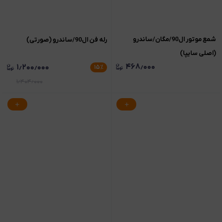
شمع موتور ال90/مگان/ساندرو
رله فن ال90/ساندرو (صورتی)
(اصلی سایپا)
۴۶۸٫۰۰۰
۱٫۲۰۰٫۰۰۰
۱۵
٪
۱٫۴۰۴٫۰۰۰