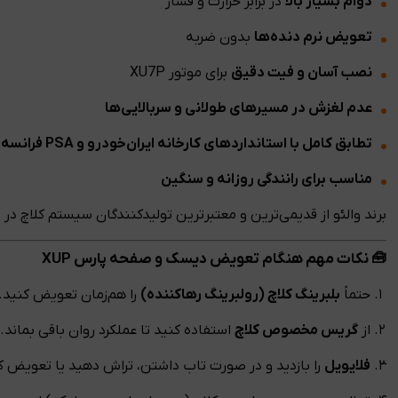
دوام بسیار بالا
در برابر حرارت و فشار
تعویض نرم دنده‌ها
بدون ضربه
نصب آسان و فیت دقیق
برای موتور XU7P
عدم لغزش در مسیرهای طولانی و سربالایی‌ها
تطابق کامل با استانداردهای کارخانه ایران‌خودرو و PSA فرانسه
مناسب برای رانندگی روزانه و سنگین
برند والئو از قدیمی‌ترین و معتبرترین تولیدکنندگان سیستم کلاچ
🧰 نکات مهم هنگام تعویض دیسک و صفحه پارس XUP
حتماً
بلبرینگ کلاچ (رولبرینگ رهاکننده)
را هم‌زمان تعویض کنید.
از
گریس مخصوص کلاچ
استفاده کنید تا عملکرد روان باقی بماند.
فلایویل
را بازدید و در صورت تاب داشتن، تراش دهید یا تعویض ک