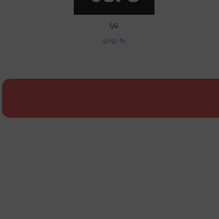
تارا
به زودی