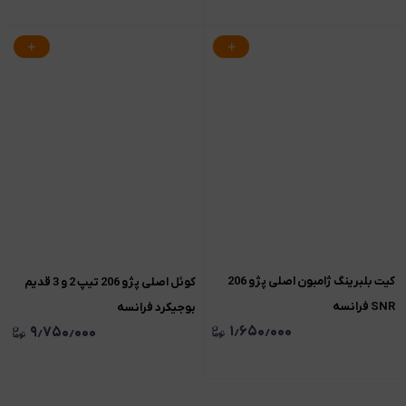
کیت بلبرینگ ژامبون اصلی پژو 206
کوئل اصلی پژو 206 تیپ 2 و 3 قدیم
SNR فرانسه
بوجیکرد فرانسه
۱٫۶۵۰٫۰۰۰
۹٫۷۵۰٫۰۰۰