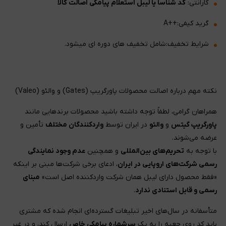
گارانتی:
کد شناسا یا لیبل استعلام پیامکی اصالت کالا
گرید کیفی:++A
شرایط تخفیف:شامل تخفیف های دوره ای میشود.
نکته مهم درباره اصالت محصولات پاورگریپ (Gates) و والئو (Valeo)
همراهان گرامی، لطفاً توجه داشته باشید محصولات برندهایی مانند
پاورگریپ گیتس
و
والئو
در ایران توسط
واردکنندگان مختلف
تأمین و
عرضه می‌شوند.
با توجه به
تحریم‌های بین‌المللی
و همچنین
عدم وجود نمایندگی
رسمی شرکت‌های اروپایی در ایران
، ادعای برخی شرکت‌ها مبنی بر اینکه
«فقط محصول دارای لیبل همان شرکت واردکننده اصل است»
مبنای
رسمی و قابل استنادی ندارد
.
متأسفانه در سال‌های اخیر تبلیغات گسترده‌ای انجام شده که مشتری
باید کد روی جعبه را به یک
سرشماره پیامکی خاص
ارسال کند، و در غیر