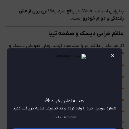
بنابراین انتخاب Valeo، در واقع سرمایه‌گذاری روی
آرامش
رانندگی
و
دوام خودرو
است.
علائم خرابی دیسک و صفحه تیبا
اگر هر یک از علائم زیر را مشاهده کردید، زمان تعویض دیسک و
صفحه فرا رسیده است:
×
لغزش پدال کلاچ در شروع حرکت
بالا آمدن بیش از حد پدال
بوی سوختگی هنگام رانندگی در ترافیک
سخت جا رفتن دنده‌ها
هدیه اولین خرید 🎁
شماره موبایل خود را وارد کرده و کد تخفیف هدیه دریافت کنید
کاهش محسوس شتاب خودرو
در چنین شرایطی بهترین گزینه،
دیسک و صفحه تیبا 200mm