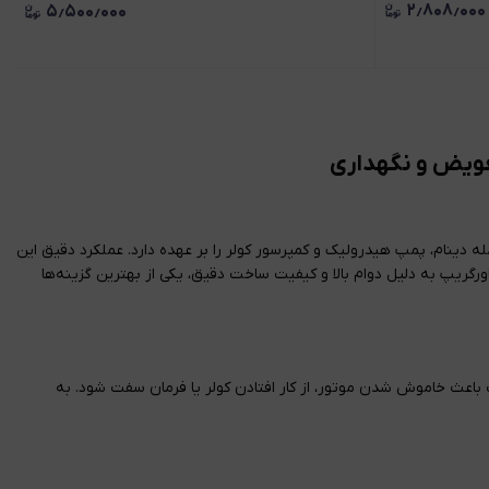
۲٫۸۰۸٫۰۰۰
۵٫۵۰۰٫۰۰۰
وتور از جمله دینام، پمپ هیدرولیک و کمپرسور کولر را بر عهده دارد. عملکرد دقیق این
 و تهویه مطبوع تأثیر می‌گذارد. در مدل‌های TU3 پژو 206 تیپ 2، استفاده از تسمه دینام پاورگریپ به دلیل دوام بالا و کیفیت ساخت دقیق، یکی از بهترین گزینه‌ها
مکن است باعث خاموش شدن موتور، از کار افتادن کولر یا فرمان سفت شود. به