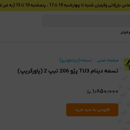
ان شنبه تا چهارشنبه 10 تا 17 ، پنجشنبه 10 تا 13 (به غیر از تعطیلات رسمی)
 فیلتر
صفحه اصلی
تسمه (ایرانخودرو)
تسمه دینام TU3 پژو 206 تیپ 2 (پاورگریپ)
۱٫۸۵۰٫۰۰۰
افزودن به سبد خرید