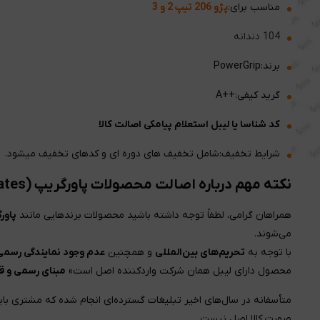
مناسب برای:
پژو 206 تیپ 2 و 3
104 دندانه
برند:PowerGrip
گرید کیفی:++A
کد شناسا یا لیبل استعلام پیامکی اصالت کالا
شرایط تخفیف:شامل تخفیف های دوره ای و کدهای تخفیف میشود.
نکته مهم درباره اصالت محصولات پاورگریپ (Gates) و والئو (Valeo)
همراهان گرامی، لطفاً توجه داشته باشید محصولات برندهایی مانند
پاور
می‌شوند.
با توجه به
تحریم‌های بین‌المللی
و همچنین
عدم وجود نمایندگی رسمی 
محصول دارای لیبل همان شرکت واردکننده اصل است»
مبنای رسمی و قا
متأسفانه در سال‌های اخیر تبلیغات گسترده‌ای انجام شده که مشتری با
صورت کالا اصل نیست.