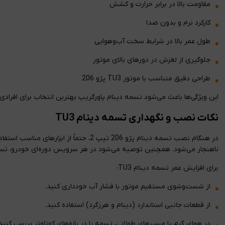
مقاومت بالا در برابر حرارت و کشش
کارکرد نرم و بدون صدا
طول عمر بالا در شرایط سخت آب‌و‌هوایی
جلوگیری از لغزش در دورهای بالای موتور
طراحی دقیق متناسب با موتور TU3 پژو 206
این ویژگی‌ها باعث می‌شود تسمه دینام پاورگریپ بهترین انتخاب برای افرادی
نکات نصب و نگهداری تسمه دینام TU3
در هنگام نصب تسمه دینام پژو 206 تی
ناهنجار می‌شود. همچنین توصیه می‌شود در هر سرویس دوره‌ای خودرو، تسمه
برای افزایش عمر تسمه دینام TU3:
از شست‌وشوی مستقیم موتور با فشار آب خودداری کنید.
از قطعات جانبی استاندارد (دینام و هرزگرد) استفاده کنید.
در هوای گرم یا مسیرهای طولانی، تسمه را در بازه‌های کوتاه‌تر بررسی کنید