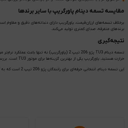
مقایسه تسمه دینام پاورگریپ با سایر برندها
برندهای متفرقه، صدای کمتری تولید می‌کند.
نتیجه‌گیری
تسمه دینام TU3 پژو 206 تیپ 2 (پاورگریپ) نه تنه
حرارت هستید، پاورگریپ یکی از بهترین گزینه‌ها برای موتور TU3 است. بررسی دوره‌ای و استفاده از قطعه اصلی تضمین می‌کند که خودرویتان همیشه با راندمان بالا کار کند و از مشکلات ناگهانی در مسیر جلوگیری شود.
این تسمه دینام، انتخابی حرفه‌ای برای رانندگان پژو 206 تیپ 2 است که به کیفیت، طول عمر و عملکرد دقیق اهمیت می‌دهند.