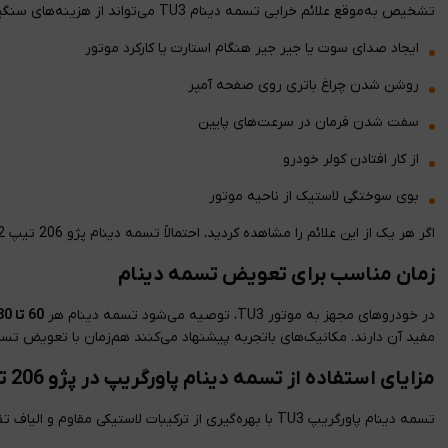
تشخیص به‌موقع علائم خرابی تسمه دینام TU3 می‌تواند از هزینه‌های سنگین جلوگیری کند. مهم‌ترین نشانه‌های خرابی شامل:
ایجاد صدای سوت یا جیر جیر هنگام استارت یا کارکرد موتور
روشن شدن چراغ باتری روی صفحه آمپر
سفت شدن فرمان در سرعت‌های پایین
از کار افتادن کولر خودرو
بوی سوختگی لاستیک از ناحیه موتور
اگر هر یک از این علائم را مشاهده کردید، احتمالاً تسمه دینام پژو 206 تیپ 2 دچار ساییدگی، کشیدگی یا ترک شده است و باید هرچه سریع‌تر تعویض شود.
زمان مناسب برای تعویض تسمه دینام
در خودروهای مجهز به موتور TU3، توصیه می‌شود تسمه دینام هر
60 تا 80 هزار کیلومتر
مفید آن دارند. مکانیک‌های باتجربه پیشنهاد می‌کنند هم‌زمان با تعویض تسمه
مزایای استفاده از تسمه دینام پاورگریپ در پژو 206 تیپ 2
تسمه دینام پاورگریپ TU3 با بهره‌گیری از ترکیبات لاستیکی مقاوم و الیاف تقویتی، دارای ویژگی‌هایی است که آن را از سایر برندها متمایز می‌کند: