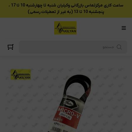
ساعت کاری مرکزتماس بازرگانی وکیلیان شنبه تا چهارشنبه 10 تا 17 ،
پنجشنبه 10 تا 13 (به غیر از تعطیلات رسمی)