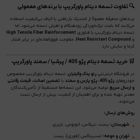
🔍 تفاوت تسمه دینام پاورگریپ با برندهای معمولی
برندهای متفرقه معمولاً از لاستیک بازیافتی یا الیاف بی‌کیفیت استفاده
می‌کنند که باعث ترک‌خوردگی زودهنگام و لغزش تسمه می‌شود. اما
تسمه دینام پاورگریپ با فناوری
High Tensile Fiber Reinforcement
و
Heat Resistant Compound
، مقاومت فوق‌العاده‌ای در برابر فشار،
گرما و سایش دارد.
🛒 خرید تسمه دینام پژو 405 / پرشیا / سمند پاورگریپ
در فروشگاه اینترنتی
رنو یدک وکیلیان
، تسمه دینام پاورگریپ مخصوص
خودروهای
پژو 405، پژو پارس و سمند
با
تضمین اصالت، قیمت رقابتی
و ارسال سریع
عرضه می‌شود. این تسمه‌ها مستقیماً از تأمین‌کنندگان
معتبر تهیه شده و برای اطمینان از کیفیت، پیش از ارسال تست
می‌شوند.
روش‌های ارسال:
شهرستان:
پست، تیپاکس، اتوبوس، باربری
تهران و حومه:
اسنپ‌باکس (فوری)، پست