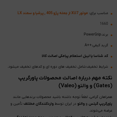
مناسب برای:
موتور XU7 از جمله پژو 405 , پرشیا و سمند LX
1660
برند:PowerGrip
گرید کیفی:++A
کد شناسا یا لیبل استعلام پیامکی اصالت کالا
شرایط تخفیف:شامل تخفیف های دوره ای و کدهای تخفیف میشود.
نکته مهم درباره اصالت محصولات پاورگریپ
(Gates) و والئو (Valeo)
همراهان گرامی، لطفاً توجه داشته باشید محصولات برندهایی مانند
پاورگریپ گیتس
و
والئو
در ایران توسط
واردکنندگان مختلف
تأمین و
عرضه می‌شوند.