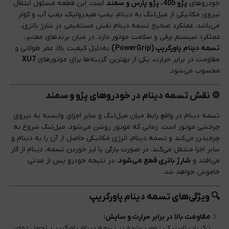
خودروهای
پژو 405، پژو پارس و سمند
است. این قطعه مسئول انتقال
نیروی مکانیکی از میل‌لنگ به دینام، پمپ هیدرولیک، پمپ آب و کولر
می‌باشد. عملکرد صحیح تسمه دینام نقش مستقیمی در شارژ باتری،
عملکرد سیستم برقی و سلامت موتور دارد. در میان برندهای معتبر،
تسمه دینام پاورگریپ (PowerGrip)
به‌دلیل کیفیت بالا، عمر طولانی و
مقاومت در برابر حرارت، یکی از بهترین گزینه‌ها برای موتورهای
XU7
محسوب می‌شود.
⚙️ نقش تسمه دینام در خودروهای پژو و سمند
تسمه دینام در واقع رابط میان میل‌لنگ و سایر اجزای وابسته به نیروی
چرخشی موتور است. زمانی که موتور روشن می‌شود، میل‌لنگ شروع به
چرخیدن می‌کند و تسمه دینام، انرژی مکانیکی حاصل از آن را به دینام و
سایر اجزا منتقل می‌کند. در صورت پارگی یا لیز خوردن تسمه، دینام از کار
می‌افتد و
شارژ باتری قطع می‌شود
، در نتیجه خودرو پس از مدتی
خاموش خواهد شد.
🔍 ویژگی‌های تسمه دینام پاورگریپ
مقاومت بالا در برابر حرارت و سایش:
ترکیبات لاستیکی تقویت‌شده در تسمه دینام پاورگریپ، تحمل دمای