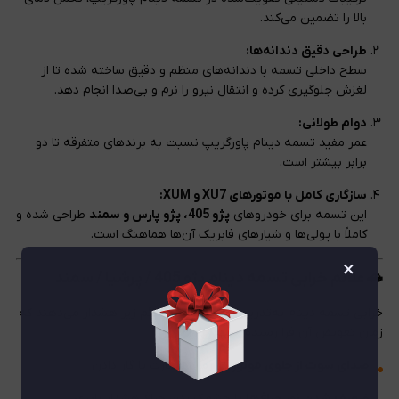
بالا را تضمین می‌کند.
طراحی دقیق دندانه‌ها:
سطح داخلی تسمه با دندانه‌های منظم و دقیق ساخته شده تا از
لغزش جلوگیری کرده و انتقال نیرو را نرم و بی‌صدا انجام دهد.
دوام طولانی:
عمر مفید تسمه دینام پاورگریپ نسبت به برندهای متفرقه تا دو
برابر بیشتر است.
سازگاری کامل با موتورهای XU7 و XUM:
این تسمه برای خودروهای
پژو 405، پژو پارس و سمند
طراحی شده و
کاملاً با پولی‌ها و شیارهای فابریک آن‌ها هماهنگ است.
×
🚗 علائم خرابی تسمه دینام پژو 405 / پرشیا / سمند
خرابی تسمه دینام به‌تدریج رخ می‌دهد و علائم زیر هشدار می‌دهند که
زمان تعویض آن فرا رسیده است:
صدای سوت از جلوی موتور
در زمان استارت یا گاز دادن
ضعیف شدن نور چراغ‌ها
یا چشمک زدن چراغ هشدار باتری