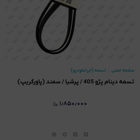
صفحه اصلی
تسمه (ایرانخودرو)
تسمه دینام پژو 405 / پرشیا / سمند (پاورگریپ)
۱٫۸۵۰٫۰۰۰