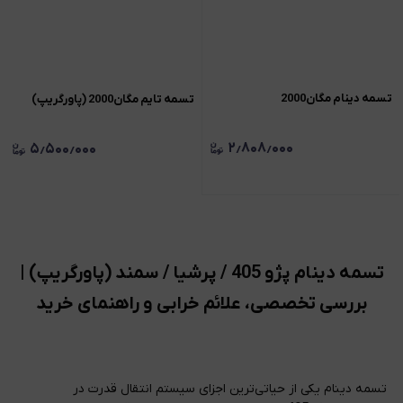
تسمه دینام مگان2000
تسمه تايم مگان2000 (پاورگريپ)
۲٫۸۰۸٫۰۰۰
۵٫۵۰۰٫۰۰۰
تسمه دینام پژو 405 / پرشیا / سمند (پاورگریپ) |
بررسی تخصصی، علائم خرابی و راهنمای خرید
تسمه دینام یکی از حیاتی‌ترین اجزای سیستم انتقال قدرت در