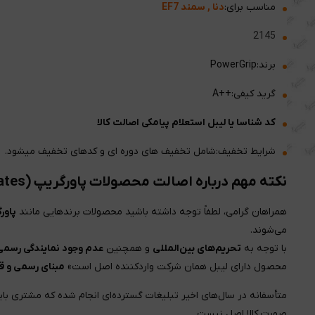
مناسب برای:
دنا , سمند EF7
2145
برند:PowerGrip
گرید کیفی:++A
کد شناسا یا لیبل استعلام پیامکی اصالت کالا
شرایط تخفیف:شامل تخفیف های دوره ای و کدهای تخفیف میشود.
نکته مهم درباره اصالت محصولات پاورگریپ (Gates) و والئو (Valeo)
همراهان گرامی، لطفاً توجه داشته باشید محصولات برندهایی مانند
پاور
می‌شوند.
با توجه به
تحریم‌های بین‌المللی
و همچنین
عدم وجود نمایندگی رسمی 
محصول دارای لیبل همان شرکت واردکننده اصل است»
مبنای رسمی و قا
متأسفانه در سال‌های اخیر تبلیغات گسترده‌ای انجام شده که مشتری با
صورت کالا اصل نیست.