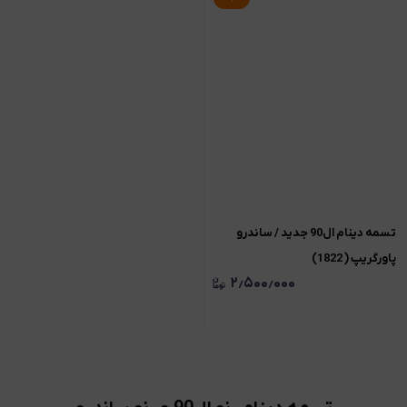
تسمه دینام ال90 جدید / ساندرو
پاورگریپ ( 1822)
۲٫۵۰۰٫۰۰۰