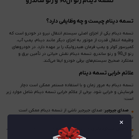
تسمه دینام رنو ال90 و رنو ساندرو
تسمه دینام چیست و چه وظایفی دارد؟
تسمه دینام یکی از اجزای اصلی سیستم انتقال نیرو در خودرو است که
وظیفه انتقال قدرت از موتور به اجزای دیگر مانند دینام، پمپ آب،
کمپرسور کولر و پمپ فرمان هیدرولیک را بر عهده دارد. در خودروهای
رنو ال90 و رنو ساندرو، تسمه دینام نقش حیاتی در تأمین برق و
عملکرد صحیح سیستم‌های برقی خودرو ایفا می‌کند.
علائم خرابی تسمه دینام
تسمه دینام به مرور زمان و با استفاده مستمر ممکن است دچار
فرسایش و خرابی شود. برخی از علائم خرابی تسمه دینام شامل موارد زیر
است:
صدای جیرجیر
: صدای جیرجیر ناشی از تسمه دینام ممکن است
نشان‌دهنده فرسودگی یا تنظیم نادرست تسمه باشد.
×
کاهش عملکرد باتری
: در صورتی که تسمه دینام به درستی کار نکند،
باتری خودرو به درستی شارژ نمی‌شود و ممکن است به سرعت تخلیه