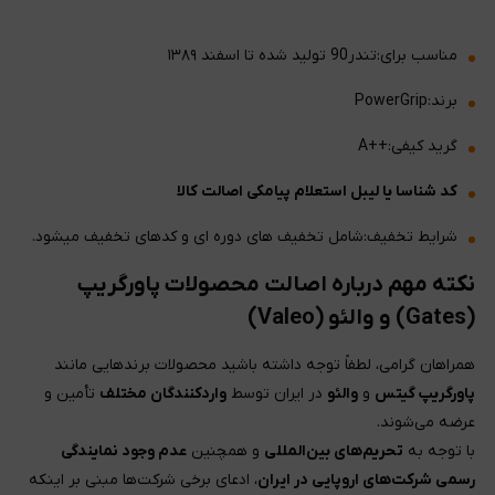
مناسب برای:تندر90 تولید شده تا اسفند ۱۳۸۹
برند:PowerGrip
گرید کیفی:++A
کد شناسا یا لیبل استعلام پیامکی اصالت کالا
شرایط تخفیف:شامل تخفیف های دوره ای و کدهای تخفیف میشود.
نکته مهم درباره اصالت محصولات پاورگریپ
(Gates) و والئو (Valeo)
همراهان گرامی، لطفاً توجه داشته باشید محصولات برندهایی مانند
پاورگریپ گیتس
و
والئو
در ایران توسط
واردکنندگان مختلف
تأمین و
عرضه می‌شوند.
با توجه به
تحریم‌های بین‌المللی
و همچنین
عدم وجود نمایندگی
رسمی شرکت‌های اروپایی در ایران
، ادعای برخی شرکت‌ها مبنی بر اینکه