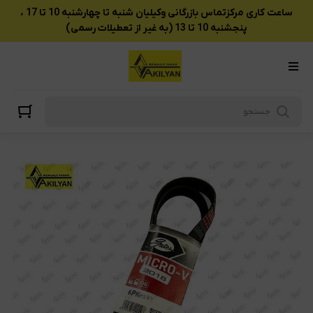
ساعت کاری مرکزتماس بازرگانی وکیلیان شنبه تا چهارشنبه 10 تا 17 ،
پنجشنبه 10 تا 13 (به غیر از تعطیلات رسمی)