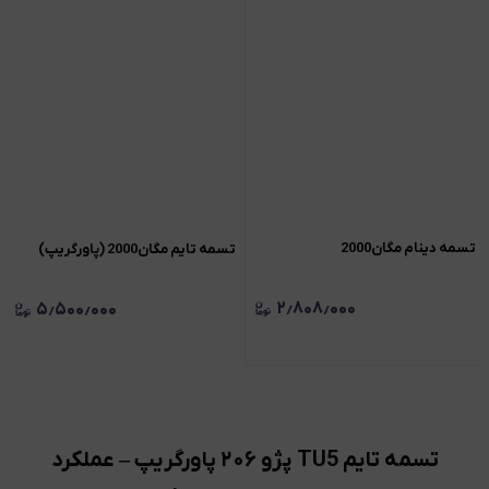
تسمه دینام مگان2000
تسمه تايم مگان2000 (پاورگريپ)
۲٫۸۰۸٫۰۰۰
۵٫۵۰۰٫۰۰۰
تسمه تایم TU5 پژو ۲۰۶ پاورگریپ – عملکرد