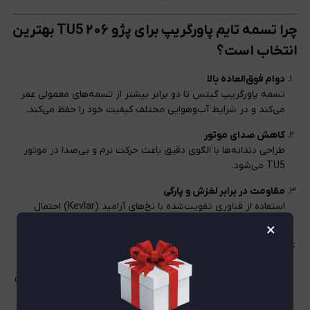
چرا تسمه تایم پاورگریپ برای پژو ۲۰۶ TU5 بهترین
انتخاب است؟
دوام فوق‌العاده بالا
تسمه پاورگریپ گیتس تا دو برابر بیشتر از تسمه‌های معمولی عمر
می‌کند و در شرایط آب‌و‌هوایی مختلف کیفیت خود را حفظ می‌کند.
کاهش صدای موتور
طراحی دندانه‌ها با الگوی دقیق باعث حرکت نرم و بی‌صدا در موتور
TU5 می‌شود.
مقاومت در برابر لغزش و پارگی
استفاده از فناوری تقویت‌شده با نخ‌های آرامید (Kevlar) احتمال
لغزش یا پارگی تسمه را به حداقل می‌رساند.
×
نصب آسان و مطمئن
تسمه تایم Gates PowerGrip به گونه‌ای طراحی شده که در فرآیند
نصب کاملاً با فولی‌ها و هرزگردهای موتور TU5 منطبق است و خطای
نصب را کاهش می‌دهد.