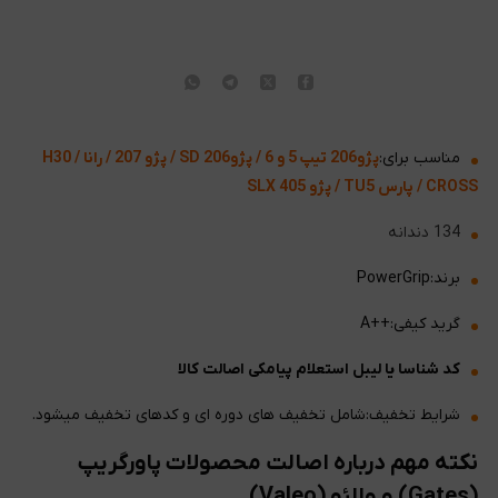
مناسب برای:
پژو206 تیپ 5 و 6 / پژو206 SD / پژو 207 / رانا / H30
CROSS / پارس TU5 / پژو 405 SLX
134 دندانه
برند:PowerGrip
گرید کیفی:++A
کد شناسا یا لیبل استعلام پیامکی اصالت کالا
شرایط تخفیف:شامل تخفیف های دوره ای و کدهای تخفیف میشود.
نکته مهم درباره اصالت محصولات پاورگریپ
(Gates) و والئو (Valeo)