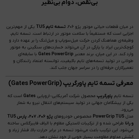
بی‌نقص، دوام بی‌نظیر
در میان قطعات حیاتی موتور پژو ۲۰۶،
تسمه تایم TU5
یکی از مهم‌ترین
اجزایی است که مستقیماً با سلامت موتور در ارتباط است. تسمه تایم،
وظیفه‌ی هماهنگ کردن حرکت میل‌سوپاپ و میل‌لنگ را بر عهده دارد و
کوچک‌ترین ایراد یا پارگی در آن می‌تواند خسارت‌های سنگینی به موتور
وارد کند. در این میان، برند معتبر
Gates PowerGrip
با سابقه‌ای
طولانی در تولید تسمه‌های تایم باکیفیت، توانسته اعتماد رانندگان و
تعمیرکاران حرفه‌ای را در سراسر جهان جلب کند.
معرفی تسمه تایم پاورگریپ (Gates PowerGrip)
تسمه تایم
پاورگریپ
محصول شرکت آمریکایی–اروپایی
Gates
است که
یکی از پیشگامان جهانی در تولید سیستم‌های انتقال نیرو به شمار
می‌رود.
مدل
PowerGrip TU5
مخصوص خودروهای
پژو ۲۰۶، ۲۰۷، پارس TU5
و رانا
طراحی شده و از ترکیبات لاستیکی مقاوم با الیاف فایبرگلاس ساخته
می‌شود. این ترکیب باعث می‌شود تسمه در برابر حرارت بالا، فشار زیاد و
کشش مداوم مقاومت بسیار خوبی از خود نشان دهد.