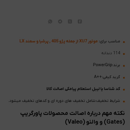
مناسب برای:
موتور XU7 از جمله پژو 405 , پرشیا و سمند LX
114 دندانه
برند:PowerGrip
گرید کیفی:++A
کد شناسا یا لیبل استعلام پیامکی اصالت کالا
شرایط تخفیف:شامل تخفیف های دوره ای و کدهای تخفیف میشود.
نکته مهم درباره اصالت محصولات پاورگریپ
(Gates) و والئو (Valeo)