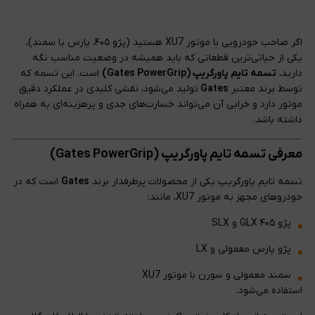
اگر صاحب خودرویی با موتور XU7 هستید (پژو ۴۰۵، پارس یا سمند)،
یکی از حیاتی‌ترین قطعاتی که باید همیشه در وضعیت مناسب نگه
دارید،
تسمه تایم پاورگریپ (Gates PowerGrip)
است. این تسمه که
توسط برند معتبر
Gates
تولید می‌شود، نقشی کلیدی در عملکرد دقیق
موتور دارد و خرابی آن می‌تواند خسارت‌های جدی و پرهزینه‌ای به همراه
داشته باشد.
معرفی تسمه تایم پاورگریپ (Gates PowerGrip)
تسمه تایم پاورگریپ یکی از محصولات پرطرفدار برند
Gates
است که در
خودروهای مجهز به موتور XU7، مانند:
پژو ۴۰۵ GLX و SLX
پژو پارس معمولی و LX
سمند معمولی و سورن با موتور XU7
استفاده می‌شود.