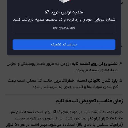
بودن زمان تعویض تسمه تایم است:
هدیه اولین خرید 🎁
صدای غیرعادی از جلوی موتور:
صدای تق‌تق یا جیرجیر هنگام روشن
شماره موبایل خود را وارد کرده و کد تخفیف هدیه دریافت کنید
بودن موتور ممکن است نشان‌دهنده فرسودگی تسمه باشد.
کاهش قدرت موتور:
هماهنگ نبودن زمان احتراق باعث افت توان
می‌شود.
دریافت کد تخفیف
سخت روشن شدن خودرو یا ریپ زدن:
وقتی تسمه لغزش پیدا کند،
جرقه به‌موقع اتفاق نمی‌افتد.
نشتی روغن روی تسمه تایم:
روغن به مرور باعث پوسیدگی و لغزش
دندانه‌های تسمه می‌شود.
پاره شدن ناگهانی تسمه:
خطرناک‌ترین حالت، که ممکن است باعث
کج شدن سوپاپ‌ها و آسیب جدی به سرسیلندر شود.
زمان مناسب تعویض تسمه تایم
طبق توصیه کارشناسان، در موتورهای XU7 بهتر است تسمه تایم هر
۶۰ تا ۷۰ هزار کیلومتر
تعویض شود. اما اگر خودرو در شرایط سخت
(ترافیک سنگین یا دمای بالا) استفاده می‌شود، بهتر است در هر
۵۰ هزار