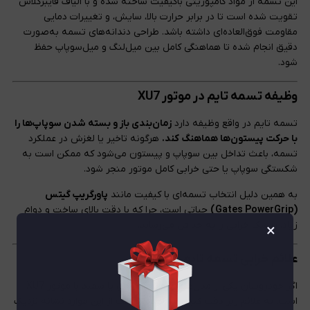
این تسمه از مواد کامپوزیتی باکیفیت ساخته شده و با الیاف فایبرگلاس
تقویت شده است تا در برابر حرارت بالا، سایش، و تغییرات دمایی
مقاومت فوق‌العاده‌ای داشته باشد. طراحی دندانه‌های تسمه به‌صورت
دقیق انجام شده تا هماهنگی کامل بین میل‌لنگ و میل‌سوپاپ حفظ
شود.
وظیفه تسمه تایم در موتور XU7
تسمه تایم در واقع وظیفه دارد
زمان‌بندی باز و بسته شدن سوپاپ‌ها را
با حرکت پیستون‌ها هماهنگ کند.
هرگونه تاخیر یا لغزش در عملکرد
تسمه، باعث تداخل بین سوپاپ و پیستون می‌شود که ممکن است به
شکستگی سوپاپ یا حتی خرابی کامل موتور منجر شود.
به همین دلیل انتخاب تسمه‌ای با کیفیت مانند
پاورگریپ گیتس
(Gates PowerGrip)
حیاتی است، چرا که با دقت بالای ساخت و دوام
زیاد، ریسک خرابی را به حداقل می‌رساند.
×
علائم خرابی تسمه تایم پاورگریپ
اگر خودرویتان یکی از مدل‌های پژو ۴۰۵، پارس یا سمند با موتور XU7
است، به علائم زیر دقت کنید. مشاهده هر یک از این موارد نشانه نزدیک