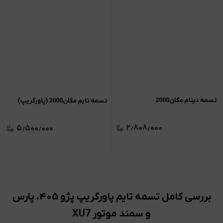
تسمه دینام مگان2000
تسمه تايم مگان2000 (پاورگريپ)
۲٫۸۰۸٫۰۰۰
۵٫۵۰۰٫۰۰۰
بررسی کامل تسمه تایم پاورگریپ پژو ۴۰۵، پارس
و سمند موتور XU7