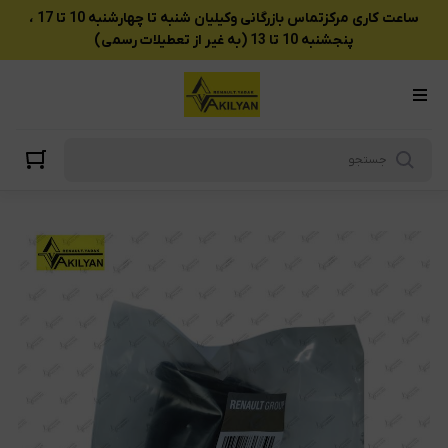
ساعت کاری مرکزتماس بازرگانی وکیلیان شنبه تا چهارشنبه 10 تا 17 ،
پنجشنبه 10 تا 13 (به غیر از تعطیلات رسمی)