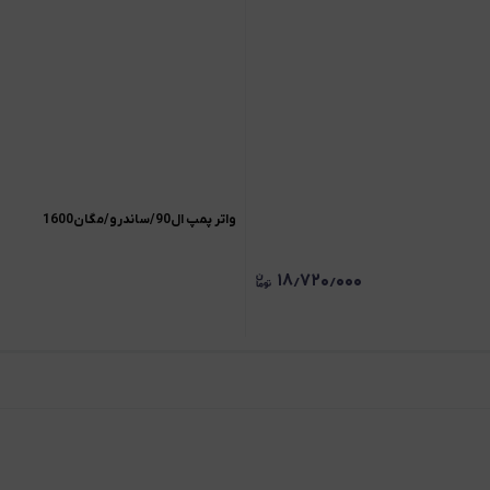
واتر پمپ ال90/ساندرو/مگان1600
۱۸٫۷۲۰٫۰۰۰