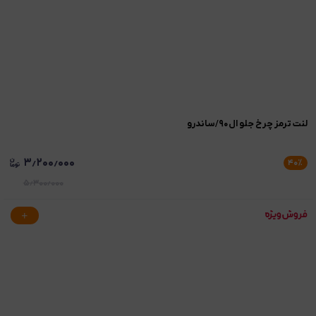
لنت ترمز چرخ جلو ال۹۰/ساندرو
۳٫۲۰۰٫۰۰۰
۴۰
٪
۵٫۳۰۰٫۰۰۰