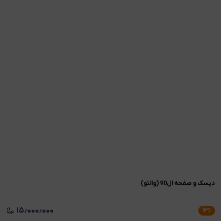
دیسک و صفحه ال90 (والئو)
۱۵٫۰۰۰٫۰۰۰
۱۳
٪