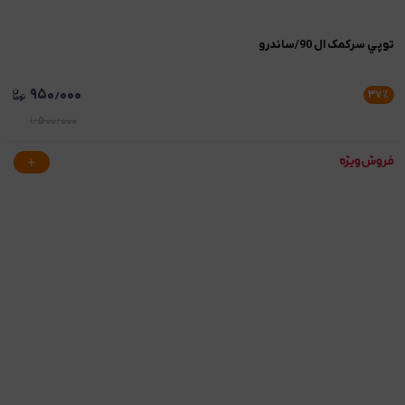
توپي سرکمک ال 90/ساندرو
۹۵۰٫۰۰۰
۳۷
٪
۱٫۵۰۰٫۰۰۰