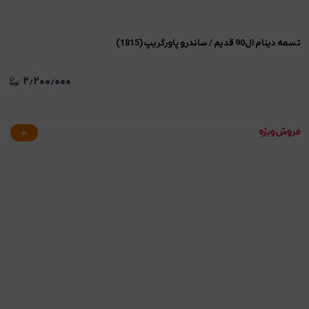
تسمه دینام ال90 قدیم / ساندرو پاورگریپ (1815)
۲٫۲۰۰٫۰۰۰