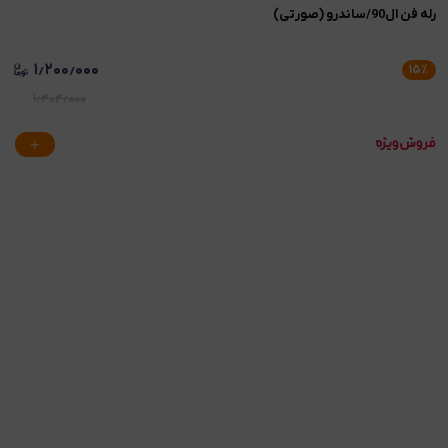
رله فن ال90/ساندرو (صورتی)
۱٫۲۰۰٫۰۰۰
۱۵
٪
۱٫۴۰۴٫۰۰۰