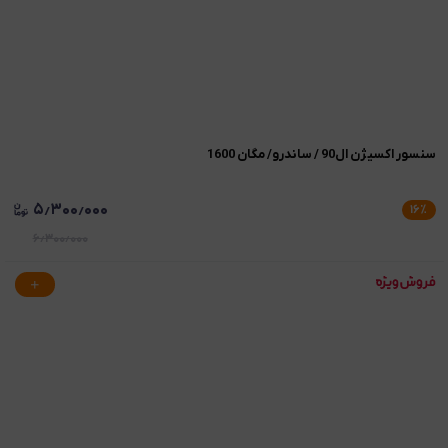
سنسور اکسیژن ال90 / ساندرو/ مگان 1600
۵٫۳۰۰٫۰۰۰
۱۶
٪
۶٫۳۰۰٫۰۰۰