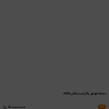
دسته موتور بالا راست مگان 2000
۵٫۰۰۰٫۰۰۰
۱۷
٪