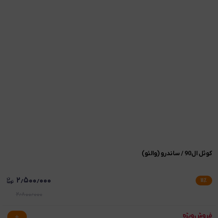
کوئل ال90 / ساندرو (والئو)
۲٫۵۰۰٫۰۰۰
۱۱
٪
۲٫۸۰۰٫۰۰۰