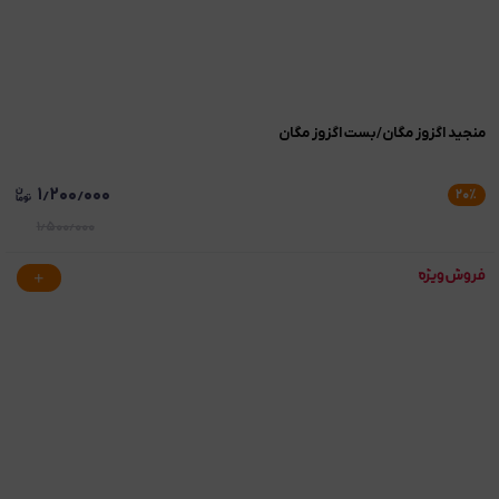
منجید اگزوز مگان/بست اگزوز مگان
۱٫۲۰۰٫۰۰۰
۲۰
٪
۱٫۵۰۰٫۰۰۰