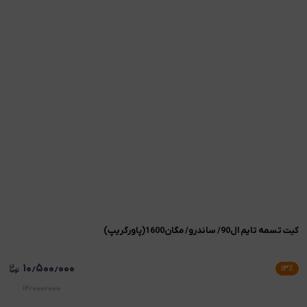
کیت تسمه تایم ال90/ ساندرو/ مگان1600(پاورگریپ)
۱۰٫۵۰۰٫۰۰۰
۱۳
٪
۱۲٫۰۰۰٫۰۰۰