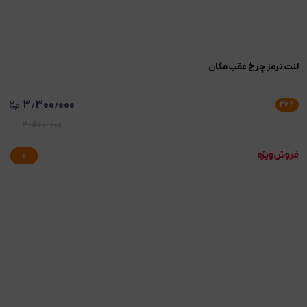
لنت ترمز چرخ عقب مگان
۳٫۳۰۰٫۰۰۰
۲۷
٪
۴٫۵۰۰٫۰۰۰