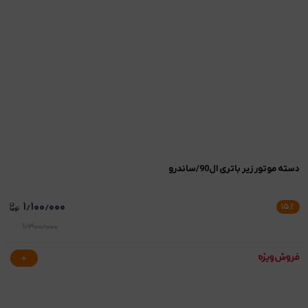
دسته موتور زیر باتری ال90/ساندرو
۱٫۱۰۰٫۰۰۰
۱۵
٪
۱٫۳۰۰٫۰۰۰