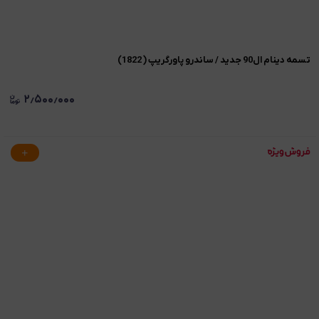
تسمه دینام ال90 جدید / ساندرو پاورگریپ ( 1822)
۲٫۵۰۰٫۰۰۰