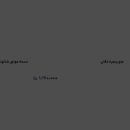
جلو پنجره مگان
دسته موتور شاتونی ال90/ساندرو/مگ
۱٫۱۷۰٫۰۰۰