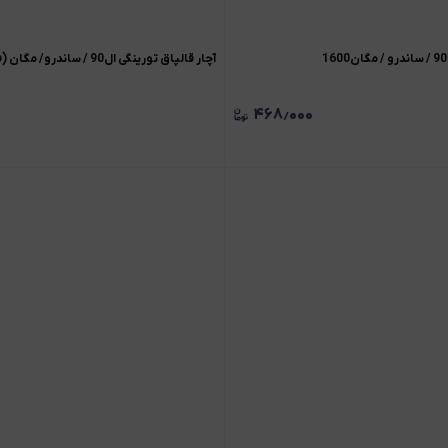
آچار قالپاق تورینگی ال90 / ساندرو/ مگان (فلزی)
۴۶۸٫۰۰۰