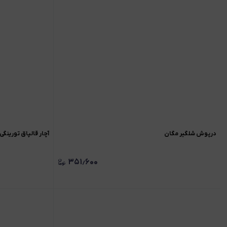
درپوش شلگیر مگان
آچار قالپاق تورینگی ال90/ ساندرو/ مگان (پ
۳۵۱٫۶۰۰