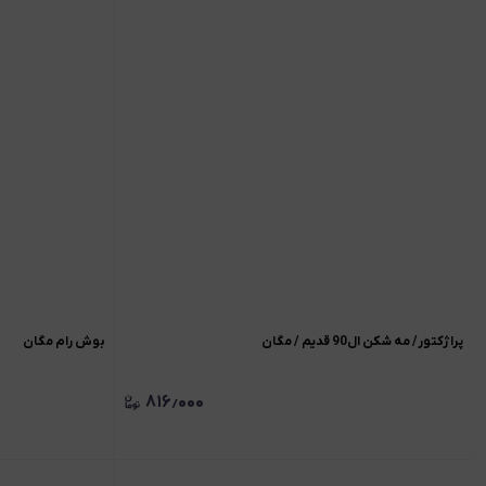
پراژکتور/ مه شکن ال90 قدیم / مگان
بوش رام مگان
۸۱۶٫۰۰۰