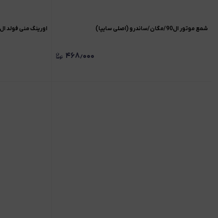
شمع موتور ال90/مگان/ساندرو (اصلی سایپا)
اورینگ منی فولد ال90 / ساندرو / مگان1600
۴۶۸٫۰۰۰