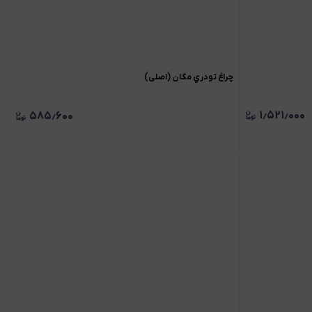
چراغ تودري مگان (اصلی)
۱٫۵۲۱٫۰۰۰
۵۸۵٫۶۰۰