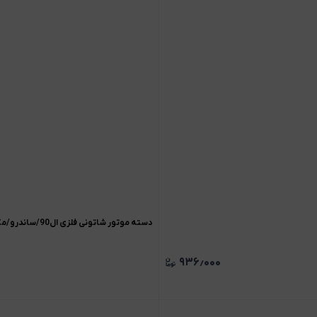
دسته موتور شاتونی فلزی ال90/ساندرو/مگان1600
۹۳۶٫۰۰۰