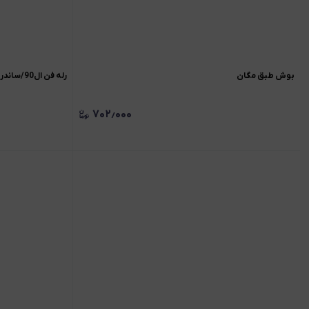
بوش طبق مگان
رله فن ال90/ساندرو (قهوه ای)
۷۰۲٫۰۰۰