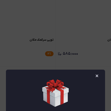
ان
توپی سرکمک مگان
۵۸۵٫۰۰۰
۱۲
٪
×