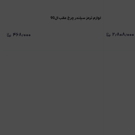
لوازم ترمز سیلندر چرخ عقب ال90
۲٫۸۰۸٫۰۰۰
۴۶۸٫۰۰۰