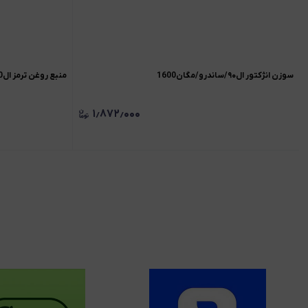
سوزن انژکتور ال۹۰/ساندرو/مگان1600
منبع روغن ترمز ال90/ساندرو
۱٫۸۷۲٫۰۰۰