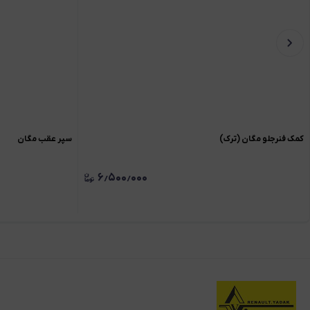
کمک فنرجلو مگان (ترک)
سپر عقب مگان
۶٫۵۰۰٫۰۰۰