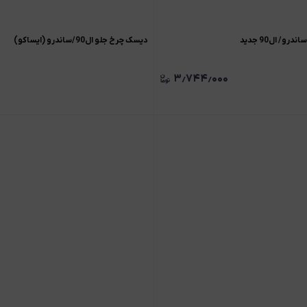
و/ ال90 جدید
ديسک چرخ جلو ال90/ساندرو (ايساکو)
۳٫۷۴۴٫۰۰۰