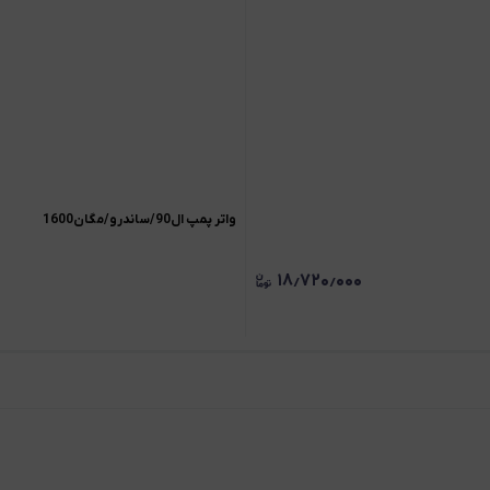
واتر پمپ ال90/ساندرو/مگان1600
۱۸٫۷۲۰٫۰۰۰