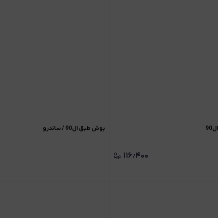
9
بوش طبق ال90 / ساندرو
۱۱۶٫۴۰۰