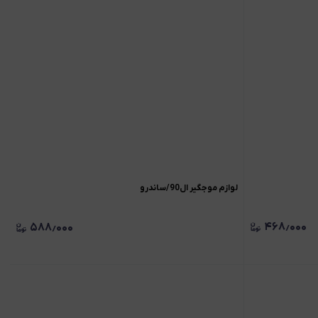
لوازم موجگیر ال90/ساندرو
۴۶۸٫۰۰۰
۵۸۸٫۰۰۰