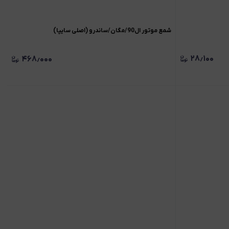
شمع موتور ال90/مگان/ساندرو (اصلی سایپا)
۲۸٫۱۰۰
۴۶۸٫۰۰۰