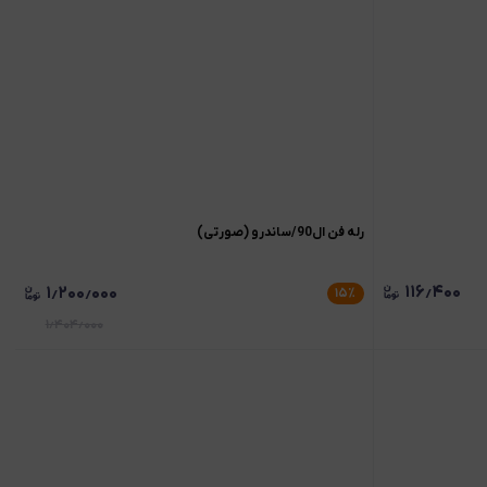
رله فن ال90/ساندرو (صورتی)
۱۱۶٫۴۰۰
۱٫۲۰۰٫۰۰۰
۱۵
٪
۱٫۴۰۴٫۰۰۰