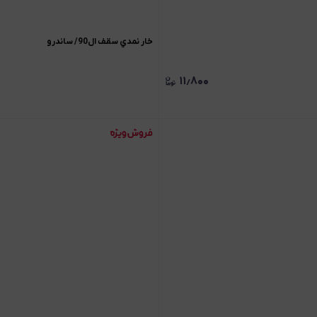
خار نمدي سقف ال90/ ساندرو
۱۱٫۸۰۰