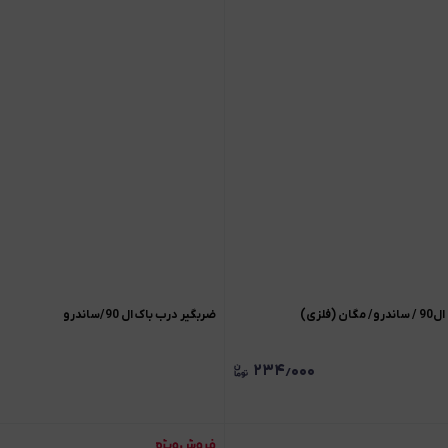
(فلزی)
ضربگير درب باک ال 90/ساندرو
۲۳۴٫۰۰۰