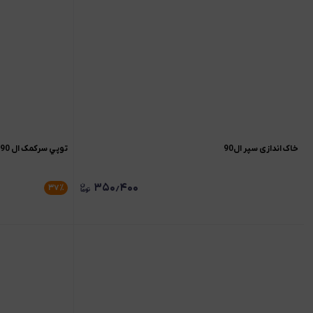
خاک اندازی سپر ال90
توپي سرکمک ال 90/ساندرو
۳۵۰٫۴۰۰
۳۷
٪