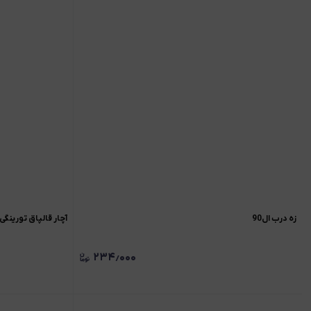
زه درب ال90
آچار قالپاق تورینگی ال90 / ساندرو/ مگان 
۲۳۴٫۰۰۰