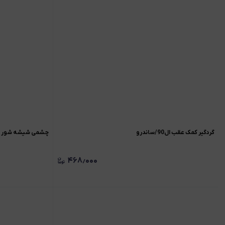
گردگیر کمک عقب ال90/ساندرو
چشمی شیشه شور ال0
۴۶۸٫۰۰۰