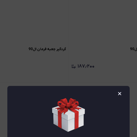
9
گردگیر جعبه فرمان ال90
۱۸۷٫۲۰۰
×