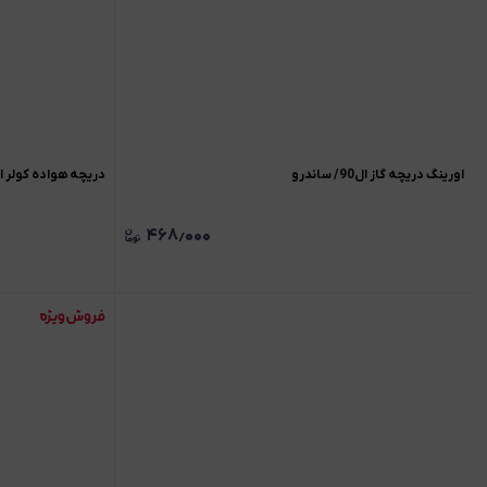
اورینگ دریچه گاز ال90/ ساندرو
دریچه هواده کولر ال0
۴۶۸٫۰۰۰