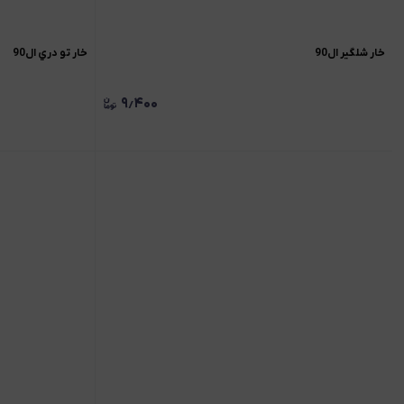
خار شلگير ال90
خار تو دري ال90
۹٫۴۰۰