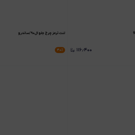
لنت ترمز چرخ جلو ال۹۰/ساندرو
۱۱۶٫۴۰۰
۴۰
٪