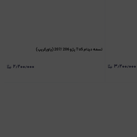
تسمه دینام Tu5 پژو 206 /207 (پاورگریپ)
۳٫۲۰۰٫۰۰۰
۲٫۲۰۰٫۰۰۰