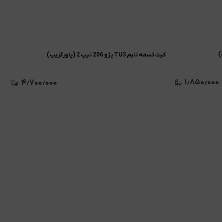
کیت تسمه تایم TU3 پژو 206 تیپ 2 (پاورگریپ)
۱٫۸۵۰٫۰۰۰
۴٫۷۰۰٫۰۰۰