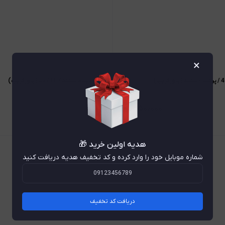
×
تسمه دینام سمند EF7 / دنا (پاورگریپ)
۱٫۸۵۰٫۰۰۰
هدیه اولین خرید 🎁
شماره موبایل خود را وارد کرده و کد تخفیف هدیه دریافت کنید
دریافت کد تخفیف