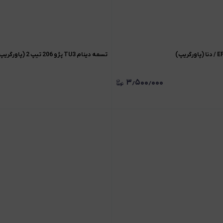
تسمه دینام TU3 پژو 206 تیپ 2 (پاورگریپ)
۳٫۵۰۰٫۰۰۰