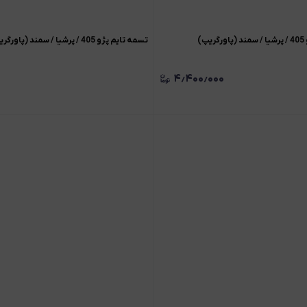
)
تسمه تایم پژو 405 / پرشیا / سمند (پاورگریپ)
۴٫۴۰۰٫۰۰۰