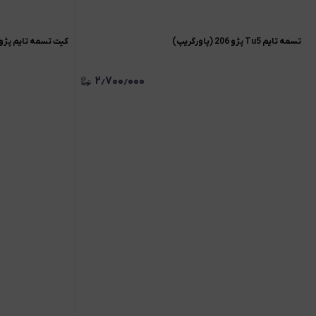
تسمه تایم Tu5 پژو 206 (پاورگریپ)
کیت تسمه تایم پژو 405 / پرشیا / سمند (پاورگریپ
۲٫۷۰۰٫۰۰۰