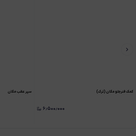
کمک فنرجلو مگان (ترک)
سپر عقب مگان
۶٫۵۰۰٫۰۰۰