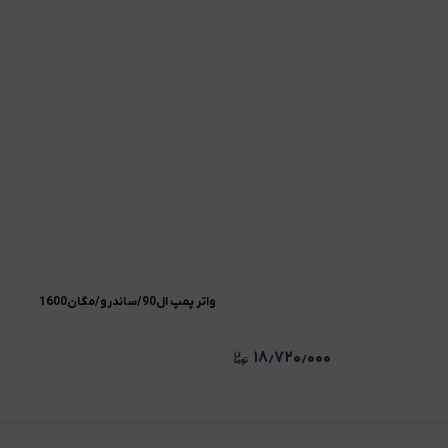
واتر پمپ ال90/ساندرو/مگان1600
۱۸٫۷۲۰٫۰۰۰