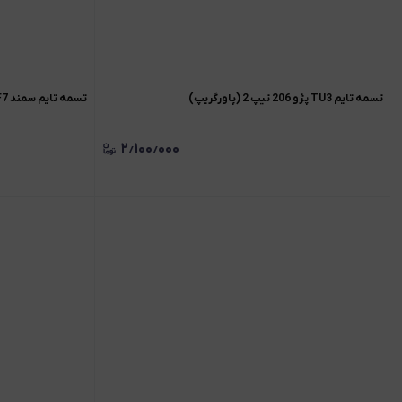
تسمه تایم TU3 پژو 206 تیپ 2 (پاورگریپ)
تسمه تایم سمند EF7 / دنا (پاورگریپ)
۲٫۱۰۰٫۰۰۰