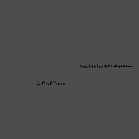
تسمه دینام دنا پلاس (پاورگریپ)
۳٫۰۴۲٫۰۰۰