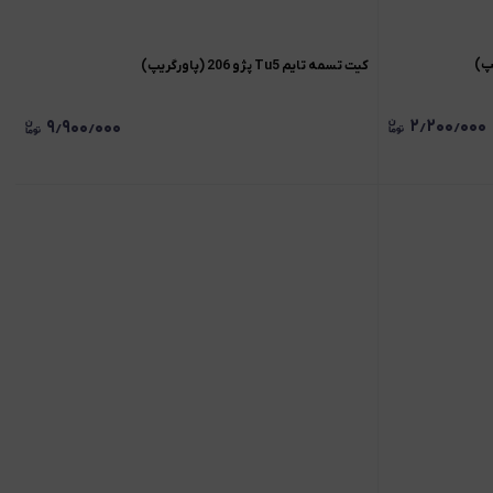
کیت تسمه تایم Tu5 پژو 206 (پاورگریپ)
۲٫۲۰۰٫۰۰۰
۹٫۹۰۰٫۰۰۰