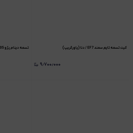
کیت تسمه تایم سمند EF7 / دنا (پاورگریپ)
تسمه دینام پژو 405 / پرشیا / سمند (پاورگریپ)
۹٫۷۰۰٫۰۰۰