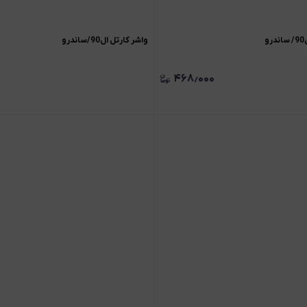
و
واشر کارتل ال90/ساندرو
۴۶۸٫۰۰۰