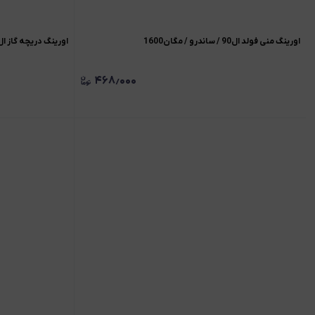
اورینگ منی فولد ال90 / ساندرو / مگان1600
اورینگ دریچه گاز ال90/ ساندر
۴۶۸٫۰۰۰