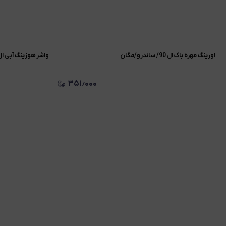
اورينگ مهره باک ال 90/ ساندرو/مگان
واشر هوزینگ آبی ال90/ساندرو/مگان 600
۳۵۱٫۰۰۰