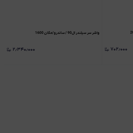
واشر سر سیلندر ال90 / ساندرو/مگان 1600
۷۰۲٫۰۰۰
۲٫۳۴۰٫۰۰۰