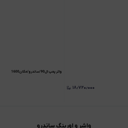
واتر پمپ ال90/ساندرو/مگان1600
۱۸٫۷۲۰٫۰۰۰
واشر و اورینگ ساندرو