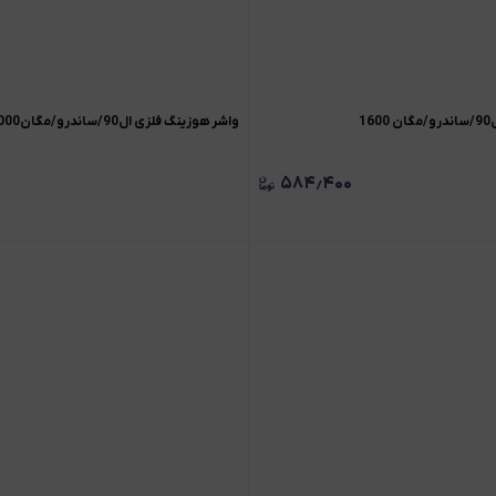
1
واشر هوزینگ فلزی ال90/ساندرو/مگان2000
۵۸۴٫۴۰۰