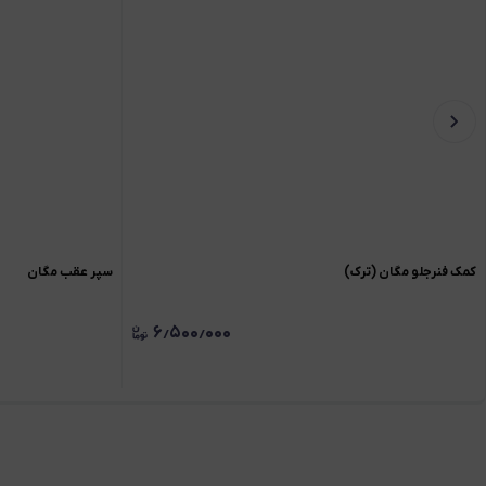
کمک فنرجلو مگان (ترک)
سپر عقب مگان
۶٫۵۰۰٫۰۰۰