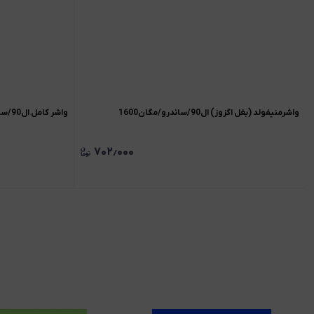
واشرمنیفولد (بغل اگزوز) ال90/ساندرو/مگان1600
واشر کامل ال90/ساندرو/مگان 1600
۷۰۲٫۰۰۰