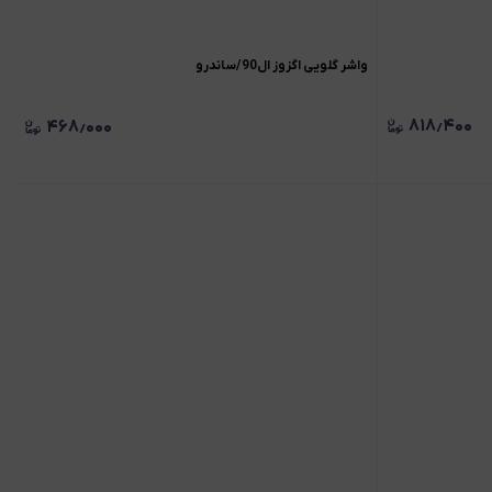
واشر گلویی اگزوز ال90/ساندرو
۸۱۸٫۴۰۰
۴۶۸٫۰۰۰