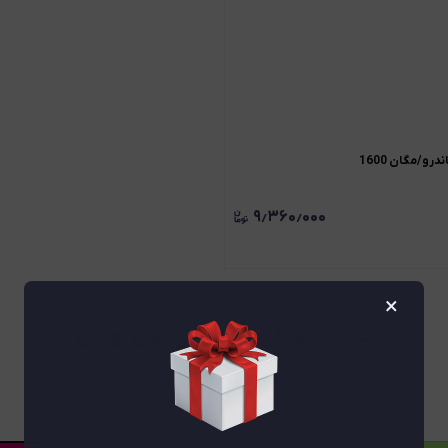
۹٫۳۶۰٫۰۰۰
×
خریداقساطی تا 100 میلیون تومان
دریافت وام آنلاین بانکی از پلتفرم های زیر